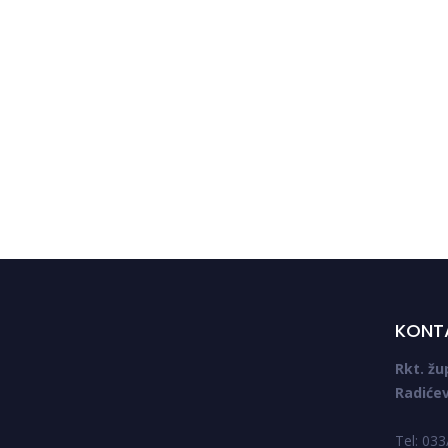
ncu
Proslava sv. Ivana Krstitelja i Krizme
u Crncu
KONT
Rkt. žu
Radićev
Tel: 03