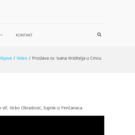
Show
KONTAKT
Search
Form
Objave
Video
Proslava sv. Ivana Krstitelja u Crncu
o vlč. Vicko Obradović, župnik iz Feričanaca.