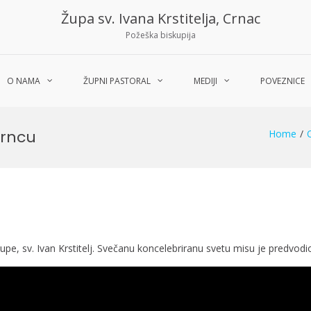
Župa sv. Ivana Krstitelja, Crnac
Požeška biskupija
O NAMA
ŽUPNI PASTORAL
MEDIJI
POVEZNICE
Crncu
Home
župe, sv. Ivan Krstitelj. Svečanu koncelebriranu svetu misu je predvodi