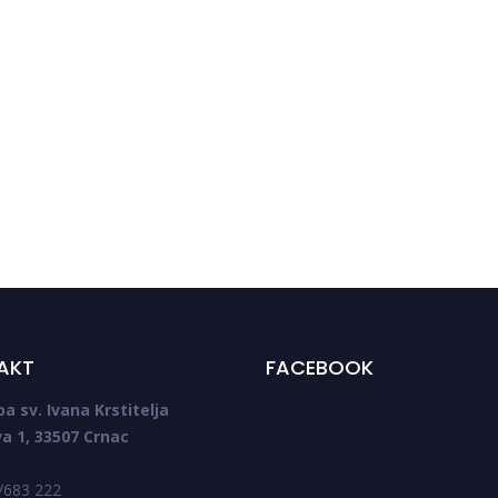
Proslava sv. Ivana Krstitelja u Crncu
AKT
FACEBOOK
pa sv. Ivana Krstitelja
a 1, 33507 Crnac
3/683 222