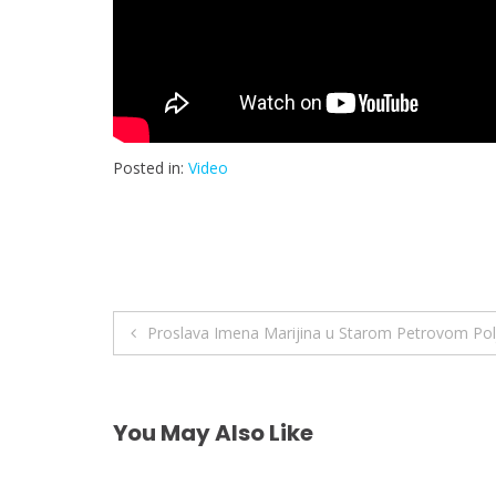
Posted in:
Video
Navigacija
Proslava Imena Marijina u Starom Petrovom Pol
objava
You May Also Like