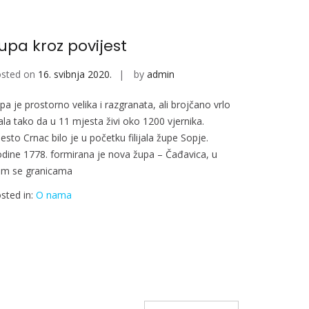
upa kroz povijest
sted on
16. svibnja 2020.
by
admin
pa je prostorno velika i razgranata, ali brojčano vrlo
la tako da u 11 mjesta živi oko 1200 vjernika.
esto Crnac bilo je u početku filijala župe Sopje.
dine 1778. formirana je nova župa – Čađavica, u
jim se granicama
sted in:
O nama