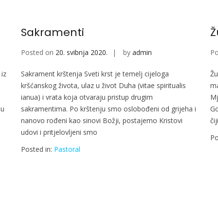
Sakramenti
Ž
Posted on
20. svibnja 2020.
by
admin
Po
iz
Sakrament krštenja Sveti krst je temelj cijeloga
Žu
kršćanskog života, ulaz u život Duha (vitae spiritualis
ma
ianua) i vrata koja otvaraju pristup drugim
Mj
su
sakramentima. Po krštenju smo oslobođeni od grijeha i
Go
nanovo rođeni kao sinovi Božji, postajemo Kristovi
či
udovi i pritjelovljeni smo
Po
Posted in:
Pastoral