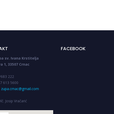
AKT
FACEBOOK
pa sv. Ivana Krstitelja
a 1, 33507 Crnac
3/683 222
7 613 5600
:
zupa.crnac@gmail.com
lč. Josip Vračarić