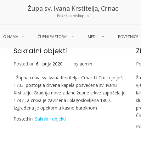
Župa sv. Ivana Krstitelja, Crnac
Požeška biskupija
O NAMA
ŽUPNI PASTORAL
MEDIJI
POVEZNICE
Sakralni objekti
Ž
Posted on
6. lipnja 2020.
by
admin
Po
Župna crkva sv. Ivana Krstitelja, Crnac U Crncu je još
Žu
1733. postojala drvena kapela posvećena sv. Ivanu
vj
Krstitelju. Gradnja nove zidane župne crkve započela je
la
1787., a crkva je završena i blagoslovljena 1807.
sl
Izgrađena je opekom u kasno baroknom
pr
Čl
Posted in:
Sakralni objekti
Po