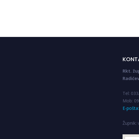
Navigacija
objava
KONT
Rkt. žu
Radićev
Tel: 03
Mob: 09
E-pošta
Župnik: v