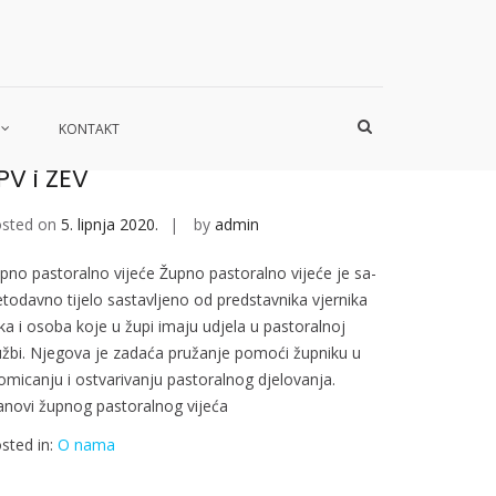
Home
Page3
Show
KONTAKT
Search
Form
PV i ŽEV
sted on
5. lipnja 2020.
by
admin
pno pastoralno vijeće Župno pastoralno vijeće je sa­
etodavno tijelo sastavljeno od predstavnika vjernika
ika i osoba koje u župi imaju udje­la u pastoralnoj
užbi. Njego­va je zadaća pružanje pomoći župniku u
omicanju i ostvari­vanju pastoralnog djelovanja.
anovi župnog pastoralnog vijeća
sted in:
O nama