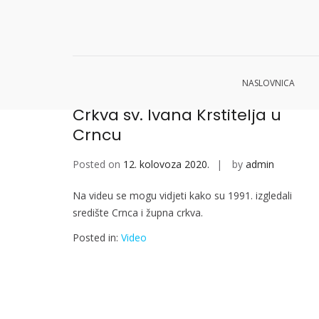
Skip
to
Vijesti
content
NASLOVNICA
Crkva sv. Ivana Krstitelja u
Crncu
Posted on
12. kolovoza 2020.
by
admin
Na videu se mogu vidjeti kako su 1991. izgledali
središte Crnca i župna crkva.
Posted in:
Video